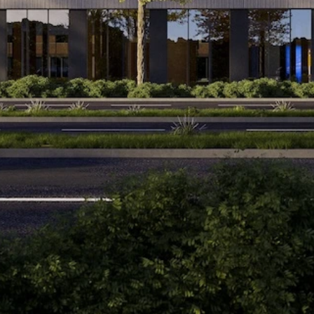
3
Wij realiseren het project en leveren het kant en
klaar, turn-key op, inclusief gebruikers-app
7 maanden bouwtijd met 2 maanden
voorbereiding.
4