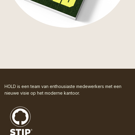
HOLD is een team van enthousiaste medewerkers met een
nieuwe visie op het moderne kantoor.