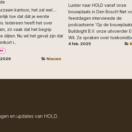
de
Luister naar HOLD vanaf onze
rzaam kantoor, het zal wel….
bouwplaats in Den Bosch! Net v
rlijk toe dat dát je eerste
feestdagen interviewde de
 is. Iedereen heeft het over
podcastserie ‘Op de bouwplaats
m, zó vaak dat het begrip
Buildsight B.V. onze uitvoerder 
e slijten. Nu wil het geval zijn dat
Wit. Ze spraken over toekomstbes
nkort i...
4 feb. 2025
N
ten
. 2026
Nieuws
lingen en updates van HOLD.