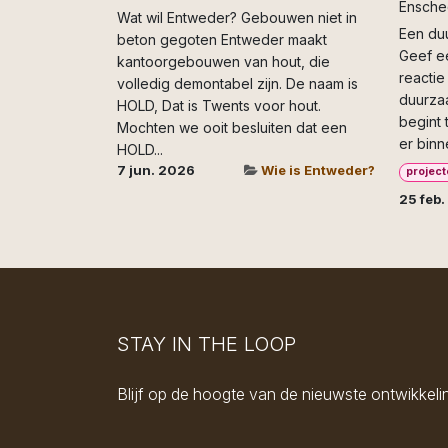
Ensche
Wat wil Entweder? Gebouwen niet in
Een duu
beton gegoten Entweder maakt
Geef ee
kantoorgebouwen van hout, die
reactie
volledig demontabel zijn. De naam is
duurzaa
HOLD, Dat is Twents voor hout.
begint t
Mochten we ooit besluiten dat een
er binne
HOLD...
7 jun. 2026
Wie is Entweder?
projec
25 feb
STAY IN THE LOOP
Blijf op de hoogte van de nieuwste ontwikke