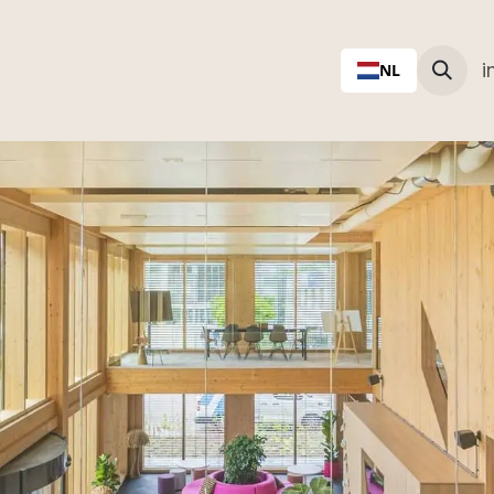
Product
Projecten
Locaties
Contact
Nieuws
i
NL