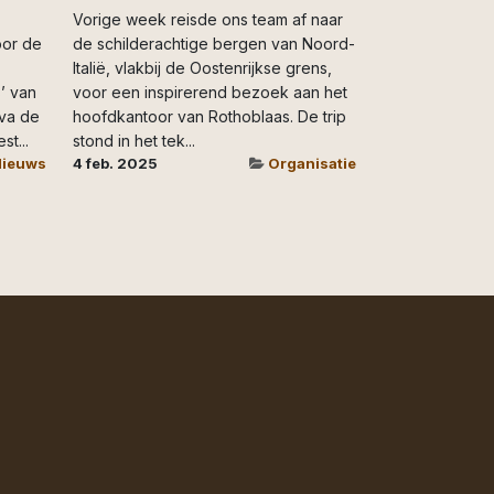
Vorige week reisde ons team af naar
oor de
de schilderachtige bergen van Noord-
Italië, vlakbij de Oostenrijkse grens,
’ van
voor een inspirerend bezoek aan het
Eva de
hoofdkantoor van Rothoblaas. De trip
t...
stond in het tek...
ieuws
4 feb. 2025
Organisatie